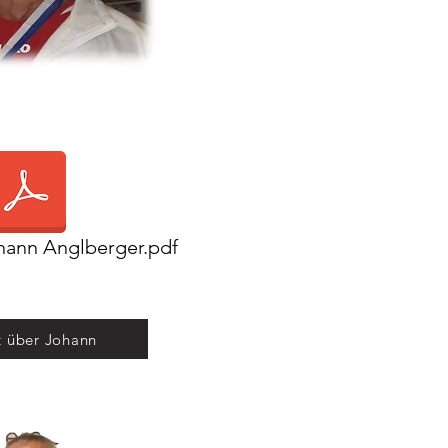
hann Anglberger.pdf
t über Johann