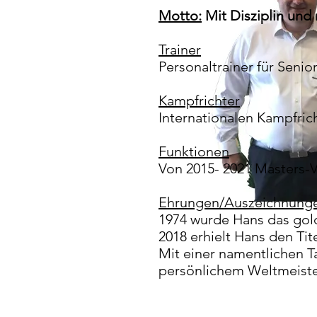
Motto:
Mit Disziplin und 
Trainer
Personaltrainer für Seni
Kampfrichter
Internationalen Kampfrich
Funktionen
Von 2015- 2021 Masters-V
Ehrungen/Auszeichnung
1974 wurde Hans das gol
2018 erhielt Hans den Tit
Mit einer namentlichen T
persönlichem Weltmeister