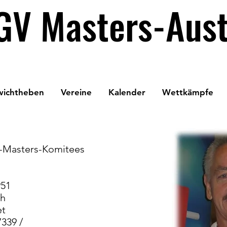
GV Masters-Aust
wichtheben
Vereine
Kalender
Wettkämpfe
eter des ÖGV-Masters-Komit
951
ch
et
339 /