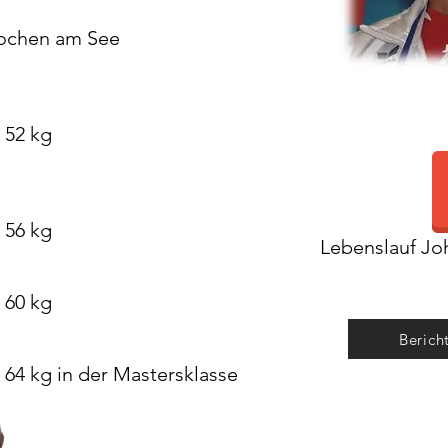
Lochen am See
 52 kg
 56 kg
Lebenslauf Jo
 60 kg
Berich
 64 kg in der Mastersklasse