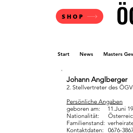
Ö
SHOP
Start
News
Masters Ge
Johann Anglberger
2. Stellvertr
Persönliche Angaben
geboren am: 11.Juni 1
Nationalität: Österrei
Familienstand: verheirat
Kontaktdaten: 0676-3867