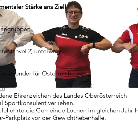
mentaler Stärke ans Ziel!
orengruppen
ter (Level 2) unterwegs.
orsitzender für Österreich
en
dene Ehrenzeichen des Landes Oberösterreich
el Sportkonsulent verliehen.
afel ehrte die Gemeinde Lochen im gleichen Jahr 
-Parkplatz vor der Gewichtheberhalle.