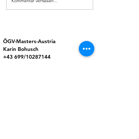
Kommentar verfassen...
ÖGV-Masters-Austria
Karin Bohusch
+43 699/10287144
info.mastersaustria@gmail.com
www.masters-austria.at
Bankverbindung:
IBAN: AT71 3200 0000 0784 0382
Masters Austria - ÖGV