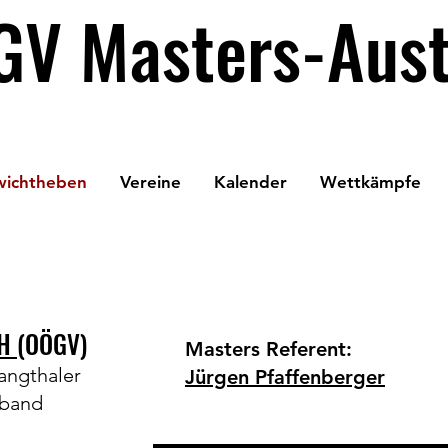
GV Masters-Aust
wichtheben
Vereine
Kalender
Wettkämpfe
CH
(OÖGV)
Masters Referent:
Langthaler
Jürgen Pfaffenberger
band