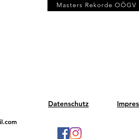
Masters Rekorde OÖGV
Datenschutz
Impre
il.com