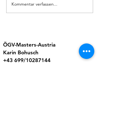
Masters Trainingsl
Kommentar verfassen...
ÖGV-Masters-Austria
Karin Bohusch
+43 699/10287144
info.mastersaustria@gmail.com
www.masters-austria.at
Bankverbindung:
IBAN: AT71 3200 0000 0784 0382
Masters Austria - ÖGV