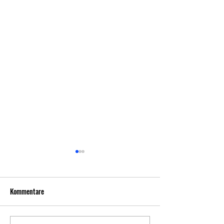
Kommentare
Prosit Neujahr