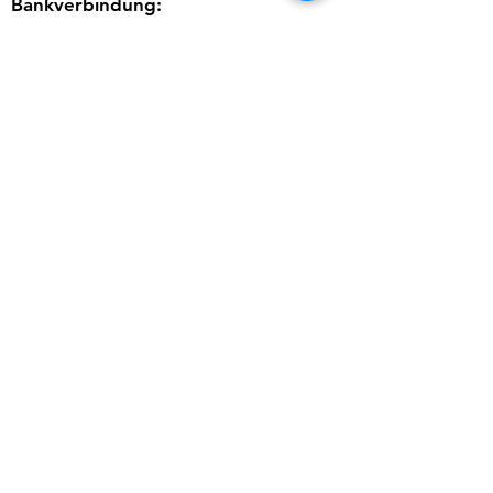
Bankverbindung:
IBAN: AT71 3200 0000 0784 0382
Masters Austria - ÖGV
Datenschutz
Impressum
Kontakt